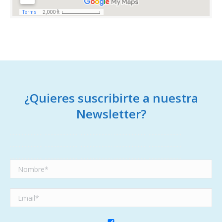
¿Quieres suscribirte a nuestra
Newsletter?
...................... ...................... ...................... ...................... ......................
...................... ...................... ...................... ...................... ......................
...................... ...................... ...................... ...................... ......................
...................... ......................